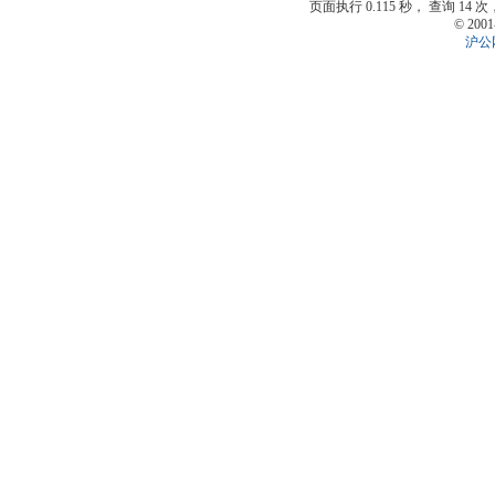
页面执行 0.115 秒， 查询 14 次
© 2001
沪公网