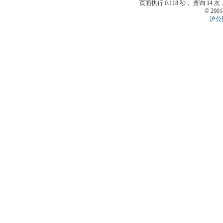
页面执行 0.118 秒， 查询 14 次
© 2001
沪公网