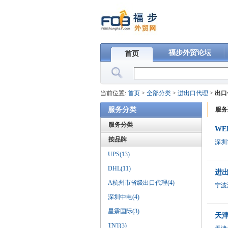
福步外贸论坛
首页
当前位置:
首页
>
全部分类
>
进出口代理
>
出口
服务分类
服务
服务分类
WE
按品牌
深圳
UPS(13)
DHL(11)
进
A杭州市省级出口代理(4)
宁波
深圳中电(4)
星霖国际(3)
天
TNT(3)