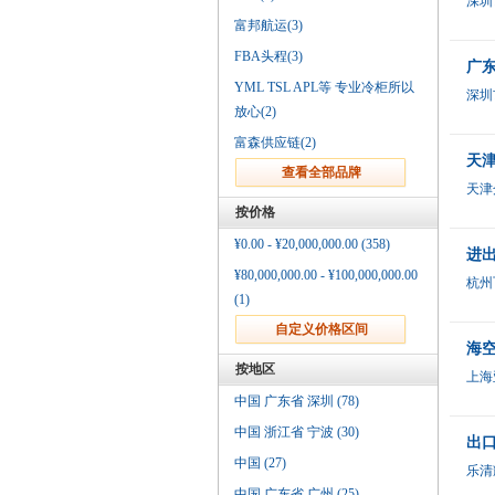
深圳
富邦航运(3)
FBA头程(3)
广
YML TSL APL等 专业冷柜所以
深圳
放心(2)
富森供应链(2)
天
天津
按价格
¥0.00 - ¥20,000,000.00 (358)
进
¥80,000,000.00 - ¥100,000,000.00
杭州
(1)
海空
按地区
上海
中国 广东省 深圳 (78)
中国 浙江省 宁波 (30)
出
中国 (27)
乐清
中国 广东省 广州 (25)