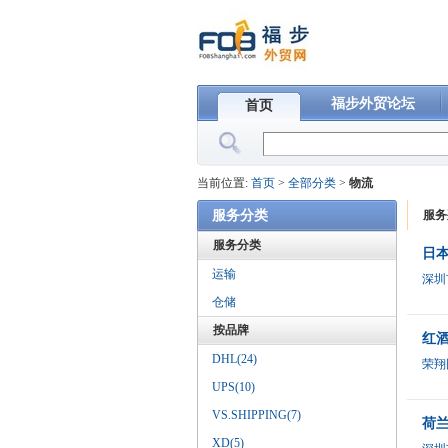
福步外贸论坛
首页
当前位置:
首页
>
全部分类
>
物流
服务分类
服务
服务分类
日本
运输
深圳
仓储
按品牌
红酒
DHL(24)
荣翔
UPS(10)
VS.SHIPPING(7)
荷兰
XD(5)