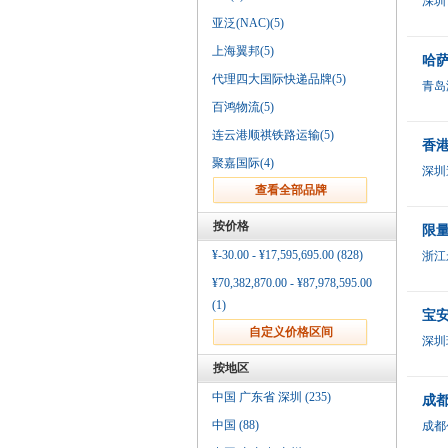
深圳
亚泛(NAC)(5)
上海翼邦(5)
哈萨
代理四大国际快递品牌(5)
青岛
百鸿物流(5)
连云港顺祺铁路运输(5)
香港
聚嘉国际(4)
深圳
按价格
限
¥-30.00 - ¥17,595,695.00 (828)
浙江
¥70,382,870.00 - ¥87,978,595.00
(1)
宝安
深圳
按地区
中国 广东省 深圳 (235)
成
中国 (88)
成都