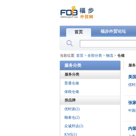
福步外贸论坛
首页
当前位置:
首页
>
全部分类
>
物流
>
仓储
服务分类
服务
服务分类
美国
普通仓储
优时
保税仓储
按品牌
张
优时派(2)
中国
顺泰仓(2)
众诚邦达(2)
内
KWE(1)