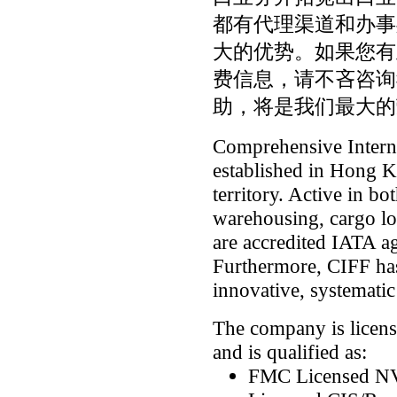
都有代理渠道和办事
大的优势。如果您有
费信息，请不吝咨询
助，将是我们最大的
Comprehensive Intern
established in Hong Ko
territory. Active in b
warehousing, cargo lo
are accredited IATA 
Furthermore, CIFF has
innovative, systemati
The company is license
and is qualified as:
FMC Licensed 