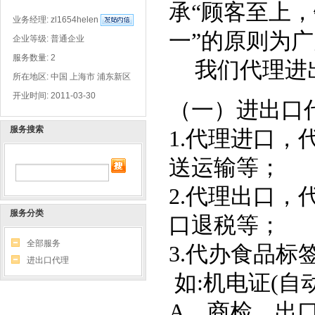
承“顾客至上
业务经理:
zl1654helen
一”的原则为
企业等级: 普通企业
服务数量: 2
我们代理进
所在地区: 中国 上海市 浦东新区
开业时间: 2011-03-30
（一）进出口
服务搜索
1.
代理进口，
送运输等；
2.
代理出口，
服务分类
口退税等；
全部服务
3.
代办食品标
进出口代理
如
:
机电证
(
自
A
、商检、出