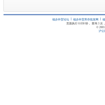
福步外贸论坛
福步外贸库存批发网
页面执行 0.030 秒， 查询 3 次，
© 2001
沪公网