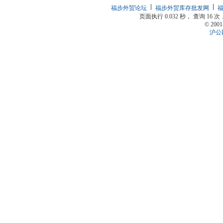
福步外贸论坛
福步外贸库存批发网
页面执行 0.032 秒， 查询 16 次
© 2001
沪公网