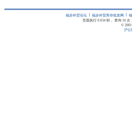
福步外贸论坛
福步外贸库存批发网
页面执行 0.034 秒， 查询 16 次
© 2001
沪公网