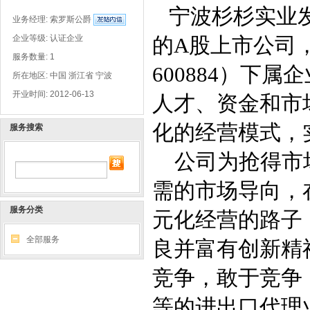
宁波杉杉实业
业务经理:
索罗斯公爵
的
A
股上市公司
企业等级: 认证企业
服务数量: 1
600884
）下属企
所在地区: 中国 浙江省 宁波
开业时间: 2012-06-13
人才、资金和市
化的经营模式，
服务搜索
公司为抢得市
需的市场导向，
服务分类
元化经营的路子
全部服务
良并富有创新精
竞争，敢于竞争
等的进出口代理