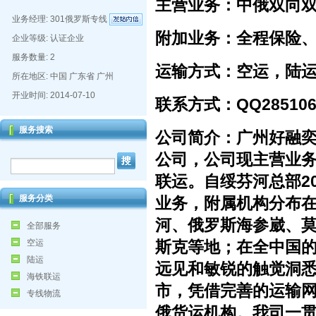
主营业务：中俄双向双
业务经理:
301俄罗斯专线
附加业务：全程保险
企业等级: 认证企业
服务数量: 2
运输方式：空运，陆
所在地区: 中国 广东省 广州
开业时间: 2014-07-10
联系方式：QQ285106808
服务搜索
公司简介：广州好融奕
公司，公司现主营业
联运。自绥芬河总部2
服务分类
业务，附属机构分布
河、俄罗斯海参崴、
全部服务
斯克等地；在全中国的
空运
陆运
远见和敏锐的触觉洞悉
海铁联运
市，凭借完善的运输网
专线物流
俄货运机构。我司一贯