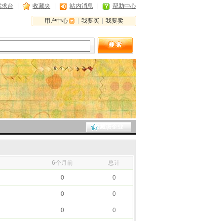
需求台
|
收藏夹
|
站内消息
|
帮助中心
用户中心
|
我要买
|
我要卖
收藏该企业
月
6个月前
总计
0
0
0
0
0
0