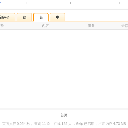
计
0
0
0
部评价
优
良
中
评价
内容
服务
金
首页
页面执行 0.054 秒， 查询 11 次，在线 125 人 ，Gzip 已启用 ，占用内存 4.73 MB