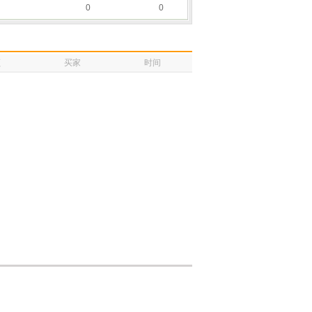
0
0
额
买家
时间