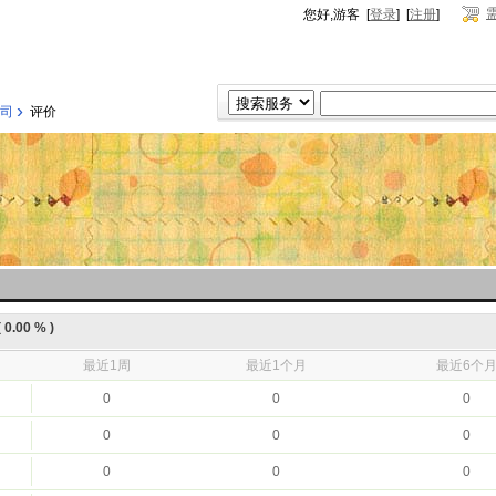
您好,游客 [
登录
] [
注册
]
›
司
评价
0.00 % )
最近1周
最近1个月
最近6个
0
0
0
0
0
0
0
0
0