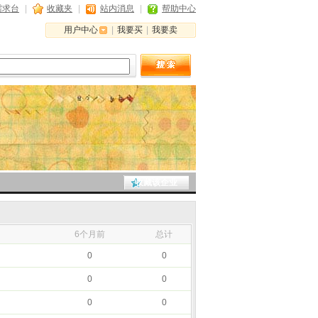
需求台
|
收藏夹
|
站内消息
|
帮助中心
用户中心
|
我要买
|
我要卖
收藏该企业
月
6个月前
总计
0
0
0
0
0
0