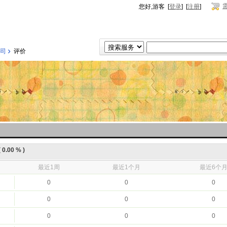
您好,游客 [
登录
] [
注册
]
›
司
评价
0.00 % )
最近1周
最近1个月
最近6个
0
0
0
0
0
0
0
0
0