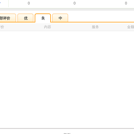
计
0
0
0
部评价
优
良
中
评价
内容
服务
金