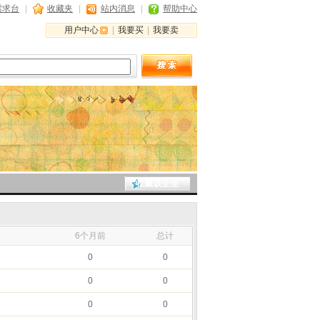
需求台
|
收藏夹
|
站内消息
|
帮助中心
用户中心
|
我要买
|
我要卖
收藏该企业
月
6个月前
总计
0
0
0
0
0
0