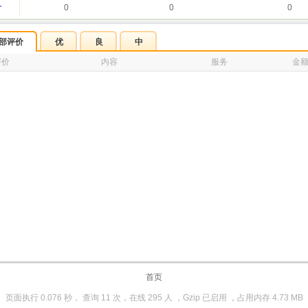
计
0
0
0
部评价
优
良
中
评价
内容
服务
金
首页
页面执行 0.076 秒， 查询 11 次，在线 295 人 ，Gzip 已启用 ，占用内存 4.73 MB