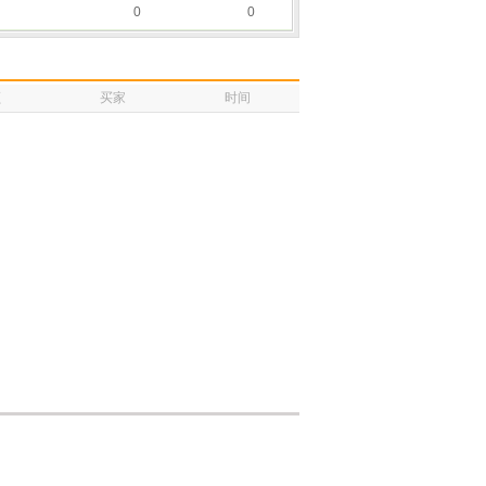
0
0
额
买家
时间