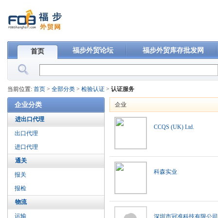
福步外贸论坛
福步外贸库存批发网
首页
当前位置:
首页
>
全部分类
>
检验认证
>
认证服务
企业分类
企业
进出口代理
CCQS (UK) Ltd.
出口代理
进口代理
通关
科森实业
报关
报检
物流
运输
深圳市冠准科技有限公司