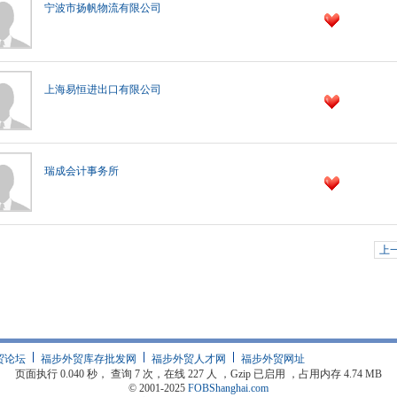
宁波市扬帆物流有限公司
上海易恒进出口有限公司
瑞成会计事务所
上
贸论坛
福步外贸库存批发网
福步外贸人才网
福步外贸网址
页面执行 0.040 秒， 查询 7 次，在线 227 人 ，Gzip 已启用 ，占用内存 4.74 MB
© 2001-2025
FOBShanghai.com